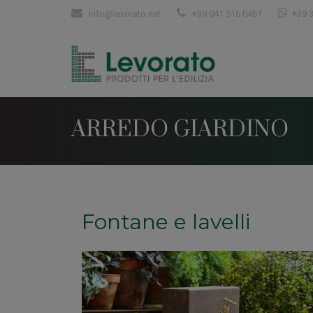
info@levorato.net
+39 041 516 0461
+39 
ARREDO GIARDINO
Fontane e lavelli