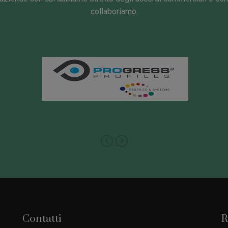
collaboriamo.
Contatti
R