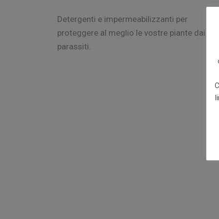
Detergenti e impermeabilizzanti per
proteggere al meglio le vostre piante dai
parassiti.
C
l