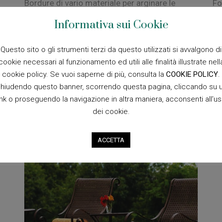
Bordure di vario materiale per arginare le
Fo
vostre aiuole decorative.
al
Informativa sui Cookie
Questo sito o gli strumenti terzi da questo utilizzati si avvalgono di
cookie necessari al funzionamento ed utili alle finalità illustrate nell
cookie policy. Se vuoi saperne di più, consulta la
COOKIE POLICY
.
hiudendo questo banner, scorrendo questa pagina, cliccando su 
Accessori per
ink o proseguendo la navigazione in altra maniera, acconsenti all’u
giardino
dei cookie.
ACCETTA