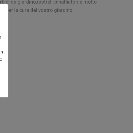
rbici da giardino,rastrelli,innaffiatori e molto
tro per la cura del vostro giardino.
a
un
so