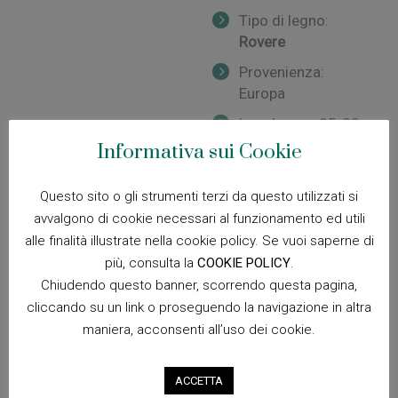
Tipo di legno:
Rovere
Provenienza:
Europa
Lunghezza: 25-33
cm
Informativa sui Cookie
Questo sito o gli strumenti terzi da questo utilizzati si
avvalgono di cookie necessari al funzionamento ed utili
Tipo di legno:
alle finalità illustrate nella cookie policy. Se vuoi saperne di
Carpino
più, consulta la
COOKIE POLICY
.
Chiudendo questo banner, scorrendo questa pagina,
Provenienza:
Europa
cliccando su un link o proseguendo la navigazione in altra
maniera, acconsenti all’uso dei cookie.
Lunghezza: 25-33
cm
ACCETTA