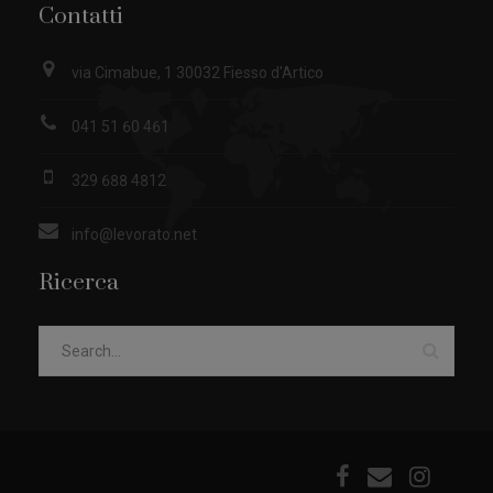
Contatti
via Cimabue, 1 30032 Fiesso d'Artico
041 51 60 461
329 688 4812
info@levorato.net
Ricerca