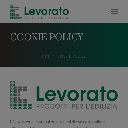
HOME
COOKIE POLICY
AZIENDA
IMPRESA
Home
COOKIE POLICY
RIVENDITA
COLORIFICIO
PELLET E LEGNA
CONTATTI
I Cookie sono costituiti da porzioni di codice installate