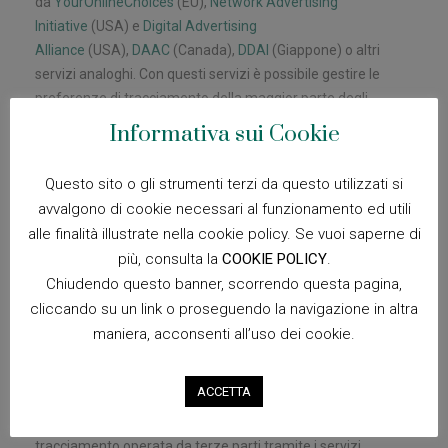
da
YourOnlineChoices
(EU),
Network Advertising
Initiative
(USA) e
Digital Advertising
Alliance
(USA),
DAAC
(Canada),
DDAI
(Giappone) o altri
servizi analoghi. Con questi servizi è possibile gestire le
preferenze di tracciamento della maggior parte degli
strumenti pubblicitari. Il Titolare, pertanto, consiglia agli
Informativa sui Cookie
Utenti di utilizzare tali risorse in aggiunta alle informazioni
fornite dal presente documento.
Questo sito o gli strumenti terzi da questo utilizzati si
avvalgono di cookie necessari al funzionamento ed utili
Titolare del Trattamento dei
alle finalità illustrate nella cookie policy. Se vuoi saperne di
Dati
più, consulta la
COOKIE POLICY
.
Chiudendo questo banner, scorrendo questa pagina,
Levorato Srl – via Cimabue, 1 30032 Fiesso d’Artico (VE) –
cliccando su un link o proseguendo la navigazione in altra
Italia
maniera, acconsenti all’uso dei cookie.
Indirizzo email del Titolare:
info@levorato.net
ACCETTA
Dal momento che l’installazione di Cookie e di altri sistemi di
tracciamento operata da terze parti tramite i servizi