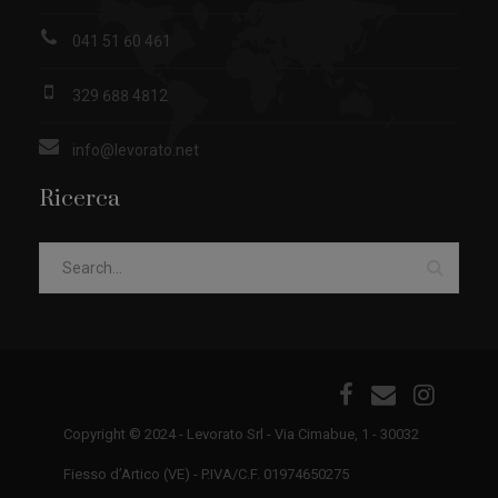
041 51 60 461
329 688 4812
info@levorato.net
Ricerca
Copyright © 2024 - Levorato Srl - Via Cimabue, 1 - 30032
Fiesso d’Artico (VE) - P.IVA/C.F. 01974650275