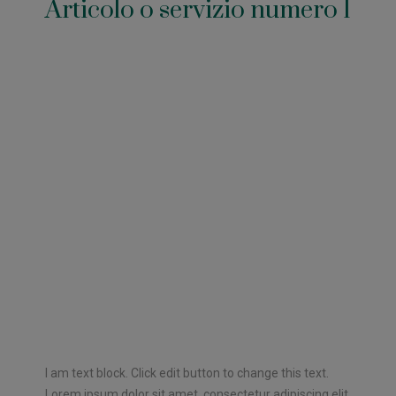
Articolo o servizio numero 1
I am text block. Click edit button to change this text.
Lorem ipsum dolor sit amet, consectetur adipiscing elit.