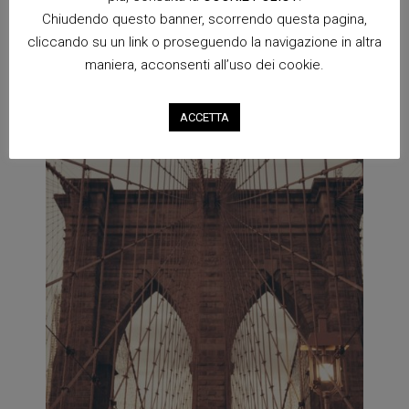
Chiudendo questo banner, scorrendo questa pagina,
Articolo o servizio
cliccando su un link o proseguendo la navigazione in altra
numero 3
maniera, acconsenti all’uso dei cookie.
ACCETTA