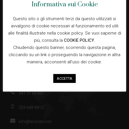
Informativa sui Cookie
Privacy
Questo sito o gli strumenti terzi da questo utilizzati si
avvalgono di cookie necessari al funzionamento ed utili
alle finalità illustrate nella cookie policy. Se vuoi saperne di
Cookie Policy
più, consulta la
COOKIE POLICY
.
Chiudendo questo banner, scorrendo questa pagina,
Privacy Policy
cliccando su un link o proseguendo la navigazione in altra
maniera, acconsenti all’uso dei cookie.
Contatti
ACCETTA
via Cimabue, 1 30032 Fiesso d'Artico
041 51 60 461
329 688 4812
info@levorato.net