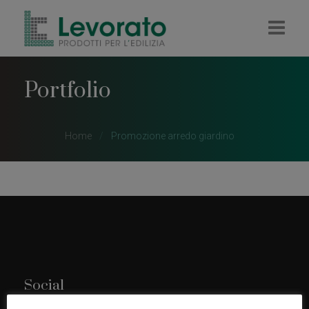
HOME
Portfolio
AZIENDA
IMPRESA
Home
Promozione arredo giardino
RIVENDITA
COLORIFICIO
PELLET E LEGNA
CONTATTI
Social