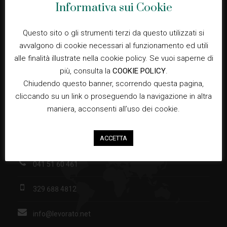
Informativa sui Cookie
Privacy
Questo sito o gli strumenti terzi da questo utilizzati si
avvalgono di cookie necessari al funzionamento ed utili
alle finalità illustrate nella cookie policy. Se vuoi saperne di
Cookie Policy
più, consulta la
COOKIE POLICY
.
Chiudendo questo banner, scorrendo questa pagina,
Privacy Policy
cliccando su un link o proseguendo la navigazione in altra
maniera, acconsenti all’uso dei cookie.
Contatti
ACCETTA
via Cimabue, 1 30032 Fiesso d'Artico
041 51 60 461
329 688 4812
info@levorato.net