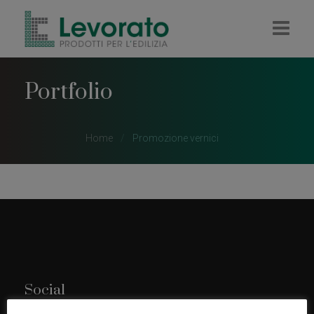
HOME
Portfolio
AZIENDA
IMPRESA
Home
Promozione vernici
RIVENDITA
COLORIFICIO
PELLET E LEGNA
CONTATTI
Social