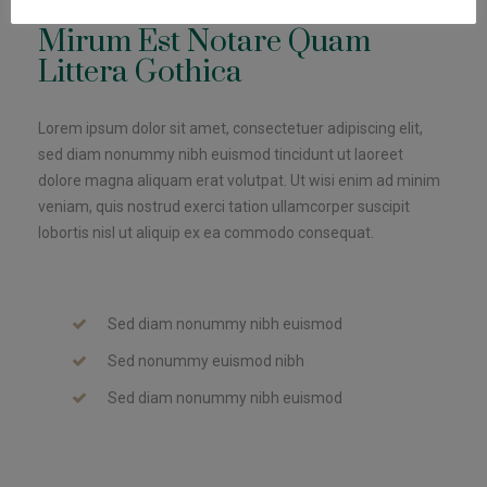
Mirum Est Notare Quam
Littera Gothica
Lorem ipsum dolor sit amet, consectetuer adipiscing elit,
sed diam nonummy nibh euismod tincidunt ut laoreet
dolore magna aliquam erat volutpat. Ut wisi enim ad minim
veniam, quis nostrud exerci tation ullamcorper suscipit
lobortis nisl ut aliquip ex ea commodo consequat.
Sed diam nonummy nibh euismod
Sed nonummy euismod nibh
Sed diam nonummy nibh euismod