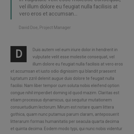
vel illum dolore eu feugiat nulla facilisis at
vero eros et accumsan…
David Doe, Project Manager
Duis autem vel eum iriure dolor in hendrerit in
D
vulputate velit esse molestie consequat, vel
illum dolore eu feugiat nulla facilisis at vero eros
et accumsan et iusto odio dignissim qui blandit praesent
luptatum zzril delenit augue duis dolore te feugait nulla
facilisi. Nam liber tempor cum soluta nobis eleifend option
congue nihil imperdiet doming id quod mazim. Claritas est
etiam processus dynamicus, qui sequitur mutationem
consuetudium lectorum. Mirum est notare quam littera
gothica, quam nunc putamus parum claram, anteposuerit
litterarum formas humanitatis per seacula quarta decima
et quinta decima. Eodem modo typi, qui nunc nobis videntur