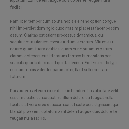
luptatum zzril delenit augue duis dolore te feugait nulla
facilisi.
Nam liber tempor cum soluta nobis eleifend option congue
nihil imperdiet doming id quod mazim placerat facer possim
assum. Claritas est etiam processus dynamicus, qui
sequitur mutationem consuetudium lectorum. Mirum est
notare quam littera gothica, quam nunc putamus parum
claram, anteposuerit litterarum formas humanitatis per
seacula quarta decima et quinta decima. Eodem modo typi,
qui nunc nobis videntur parum clari, fiant sollemnes in
futurum.
Duis autem vel eum iriure dolor in hendrerit in vulputate velit
esse molestie consequat, vel illum dolore eu feugiat nulla
facilisis at vero eros et accumsan et iusto odio dignissim qui
blandit praesent luptatum zzril delenit augue duis dolore te
feugait nulla facilisi.