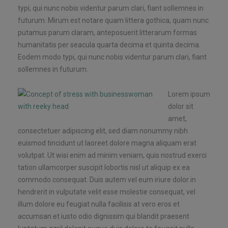
typi, qui nunc nobis videntur parum clari, fiant sollemnes in
futurum. Mirum est notare quam littera gothica, quam nunc
putamus parum claram, anteposuerit litterarum formas
humanitatis per seacula quarta decima et quinta decima.
Eodem modo typi, qui nunc nobis videntur parum clari, fiant
sollemnes in futurum.
Lorem ipsum
dolor sit
amet,
consectetuer adipiscing elit, sed diam nonummy nibh
euismod tincidunt ut laoreet dolore magna aliquam erat
volutpat. Ut wisi enim ad minim veniam, quis nostrud exerci
tation ullamcorper suscipit lobortis nisl ut aliquip ex ea
commodo consequat. Duis autem vel eum iriure dolor in
hendrerit in vulputate velit esse molestie consequat, vel
illum dolore eu feugiat nulla facilisis at vero eros et
accumsan et iusto odio dignissim qui blandit praesent