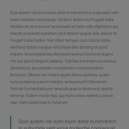
Duis autem vel eum iriure dolor in hendrerit in vulputate velit
esse molestie consequat, vel illum dolore eu feugiat nulla
facilisis at vero eros et accumsan et iusto odio dignissim qui
blandit praesent luptatum zzril delenit augue duis dolore te
feugait nulla facilisi. Nam liber tempor cum soluta nobis
eleifend option congue nihil imperdiet doming id quod
mazim. Investigationes demonstraverunt lectores legere
me lius quod ii legunt saepius. Claritas est etiam processus
dynamicus, qui sequitur mutationem consuetudium
lectorum. Mirum est notare quam littera gothica, quam
nunc putamus parum claram, anteposuerit litterarum
formas humanitatis per seacula quarta decima et quinta
decima. Eodem modo typi, qui nunc nobis videntur parum
clari, fiant sollemnes in futurum.
Duis autem vel eum iriure dolor in hendrerit
in vulputate velit esse molestie consequat,