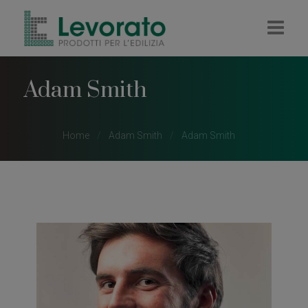
HOME
Adam Smith
AZIENDA
IMPRESA
Home
Adam Smith
Adam Smith
RIVENDITA
COLORIFICIO
PELLET E LEGNA
CONTATTI