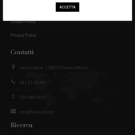
Privacy
ACCETTA
Cookie Policy
Privacy Policy
Contatti
via Cimabue, 1 30032 Fiesso d'Artico
041 51 60 461
329 688 4812
info@levorato.net
Ricerca