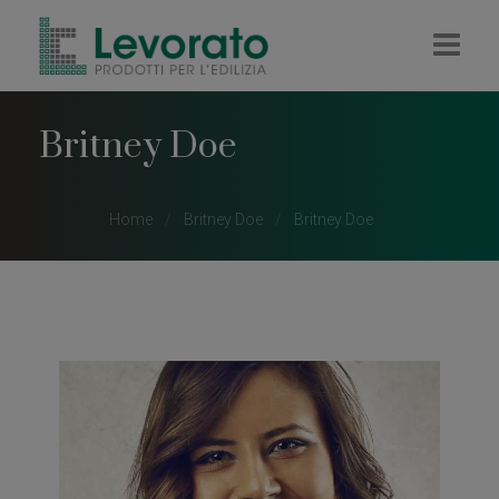
HOME
Britney Doe
AZIENDA
IMPRESA
Home
Britney Doe
Britney Doe
RIVENDITA
COLORIFICIO
PELLET E LEGNA
CONTATTI