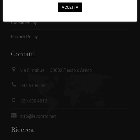
Privacy
ACCETTA
Cookie Policy
Privacy Policy
Contatti
via Cimabue, 1 30032 Fiesso d'Artico
041 51 60 461
329 688 4812
info@levorato.net
Ricerca