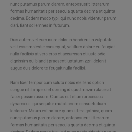
nunc putamus parum claram, anteposuerit litterarum
formas humanitatis per seacula quarta decima et quinta
decima. Eodem modo typi, qui nunc nobis videntur parum
clari, fiant sollemnes in futurum.
Duis autem vel eum iriure dolor in hendrerit in vulputate
velit esse molestie consequat, vel illum dolore eu feugiat
nulla facilisis at vero eros et accumsan et iusto odio
dignissim qui blandit praesent luptatum zzril delenit
augue duis dolore te feugait nulla facilisi.
Nam liber tempor cum soluta nobis eleifend option
congue nihil imperdiet doming id quod mazim placerat
facer possim assum. Claritas est etiam processus
dynamicus, qui sequitur mutationem consuetudium
lectorum. Mirum est notare quam littera gothica, quam
nunc putamus parum claram, anteposuerit litterarum
formas humanitatis per seacula quarta decima et quinta
decima. Eodem modo typi, qui nunc nobis videntur parum