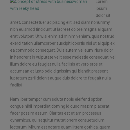
Lorem
ipsum
dolor sit
amet, consectetuer adipiscing elit, sed diam nonummy
nibh euismod tincidunt ut laoreet dolore magna aliquam
erat volutpat. Ut wisi enim ad minim veniam, quis nostrud
exerci tation ullamcorper suscipit lobortis nisl ut aliquip ex
ea commodo consequat. Duis autem vel eum iriure dolor
in hendrerit in vulputate velit esse molestie consequat, vel
illum dolore eu feugiat nulla facilisis at vero eros et
accumsan et iusto odio dignissim qui blandit praesent
luptatum zzril delenit augue duis dolore te feugait nulla
facilisi.
Nam liber tempor cum soluta nobis eleifend option
congue nihil imperdiet doming id quod mazim placerat
facer possim assum. Claritas est etiam processus
dynamicus, qui sequitur mutationem consuetudium
lectorum. Mirum est notare quam littera gothica, quam