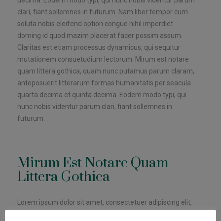
clari, fiant sollemnes in futurum. Nam liber tempor cum
soluta nobis eleifend option congue nihil imperdiet
doming id quod mazim placerat facer possim assum.
Claritas est etiam processus dynamicus, qui sequitur
mutationem consuetudium lectorum. Mirum est notare
quam littera gothica, quam nunc putamus parum claram,
anteposuerit litterarum formas humanitatis per seacula
quarta decima et quinta decima. Eodem modo typi, qui
nunc nobis videntur parum clari, fiant sollemnes in
futurum.
Mirum Est Notare Quam
Littera Gothica
Lorem ipsum dolor sit amet, consectetuer adipiscing elit,
sed diam nonummy nibh euismod tincidunt ut laoreet