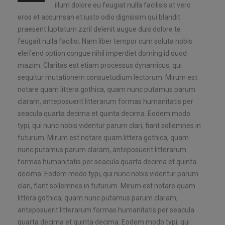
illum dolore eu feugiat nulla facilisis at vero
eros et accumsan et iusto odio dignissim qui blandit
praesent luptatum zzril delenit augue duis dolore te
feugait nulla facilisi. Nam liber tempor cum soluta nobis
eleifend option congue nihil imperdiet doming id quod
mazim. Claritas est etiam processus dynamicus, qui
sequitur mutationem consuetudium lectorum. Mirum est
notare quam littera gothica, quam nunc putamus parum
claram, anteposuerit litterarum formas humanitatis per
seacula quarta decima et quinta decima. Eodem modo
typi, qui nunc nobis videntur parum clari, fiant sollemnes in
futurum. Mirum est notare quam littera gothica, quam
nunc putamus parum claram, anteposuerit litterarum
formas humanitatis per seacula quarta decima et quinta
decima. Eodem modo typi, qui nunc nobis videntur parum
clari, fiant sollemnes in futurum. Mirum est notare quam
littera gothica, quam nunc putamus parum claram,
anteposuerit litterarum formas humanitatis per seacula
quarta decima et quinta decima. Eodem modo typi, qui