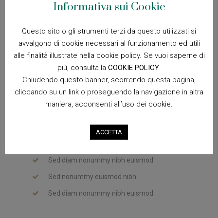
Informativa sui Cookie
dolore magna aliquam erat volutpat. Ut wisi enim ad
minim veniam, quis nostrud exerci tation ullamcorper
suscipit lobortis nisl ut aliquip ex ea commodo consequat.
Questo sito o gli strumenti terzi da questo utilizzati si
avvalgono di cookie necessari al funzionamento ed utili
alle finalità illustrate nella cookie policy. Se vuoi saperne di
più, consulta la
COOKIE POLICY
.
Sed diam nonummy nibh euismod
Chiudendo questo banner, scorrendo questa pagina,
Sed nonummy euismod nibh
cliccando su un link o proseguendo la navigazione in altra
Sed diam nonummy nibh euismod
maniera, acconsenti all’uso dei cookie.
ACCETTA
Sed diam nonummy nibh euismod
Sed nonummy euismod nibh
Sed diam nonummy nibh euismod