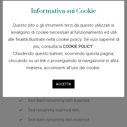
sed diam nonummy nibh euismod tincidunt ut laoreet
Informativa sui Cookie
dolore magna aliquam erat volutpat. Ut wisi enim ad
minim veniam, quis nostrud exerci tation ullamcorper
suscipit lobortis nisl ut aliquip ex ea commodo consequat.
Questo sito o gli strumenti terzi da questo utilizzati si
avvalgono di cookie necessari al funzionamento ed utili
alle finalità illustrate nella cookie policy. Se vuoi saperne di
più, consulta la
COOKIE POLICY
.
Sed diam nonummy nibh euismod
Chiudendo questo banner, scorrendo questa pagina,
Sed nonummy euismod nibh
cliccando su un link o proseguendo la navigazione in altra
Sed diam nonummy nibh euismod
maniera, acconsenti all’uso dei cookie.
ACCETTA
Sed diam nonummy nibh euismod
Sed nonummy euismod nibh
Sed diam nonummy nibh euismod