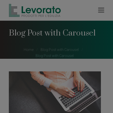
HOME
Blog Post with Carousel
AZIENDA
IMPRESA
Home
Blog Post with Carousel
Blog Post with Carousel
RIVENDITA
COLORIFICIO
PELLET E LEGNA
CONTATTI