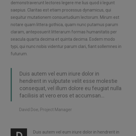
demonstraverunt lectores legere me lius quod ii legunt
saepius. Claritas est etiam processus dynamicus, qui
sequitur mutationem consuetudium lectorum. Mirum est
notare quam littera gothica, quam nunc putamus parum
claram, anteposuerit litterarum formas humanitatis per
seacula quarta decima et quinta decima. Eodem modo
typi, qui nunc nobis videntur parum clari, fiant sollemnes in
futurum.
Duis autem vel eum iriure dolor in
hendrerit in vulputate velit esse molestie
consequat, vel illum dolore eu feugiat nulla
facilisis at vero eros et accumsan…
David Doe, Project Manager
Duis autem vel eum iriure dolor in hendrerit in