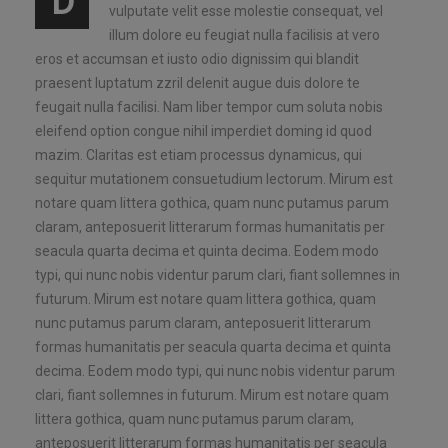
D
vulputate velit esse molestie consequat, vel
illum dolore eu feugiat nulla facilisis at vero
eros et accumsan et iusto odio dignissim qui blandit
praesent luptatum zzril delenit augue duis dolore te
feugait nulla facilisi. Nam liber tempor cum soluta nobis
eleifend option congue nihil imperdiet doming id quod
mazim. Claritas est etiam processus dynamicus, qui
sequitur mutationem consuetudium lectorum. Mirum est
notare quam littera gothica, quam nunc putamus parum
claram, anteposuerit litterarum formas humanitatis per
seacula quarta decima et quinta decima. Eodem modo
typi, qui nunc nobis videntur parum clari, fiant sollemnes in
futurum. Mirum est notare quam littera gothica, quam
nunc putamus parum claram, anteposuerit litterarum
formas humanitatis per seacula quarta decima et quinta
decima. Eodem modo typi, qui nunc nobis videntur parum
clari, fiant sollemnes in futurum. Mirum est notare quam
littera gothica, quam nunc putamus parum claram,
anteposuerit litterarum formas humanitatis per seacula