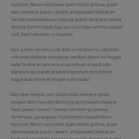
lectorum. Mirum est notare quam littera gothica, quam
nunc putamus parum claram, anteposuerit litterarum
formas humanitatis per seacula quarta decima et quinta
decima. Eodem modo typi, qui nunc nobis videntur parum
clari, fiant sollemnes in futurum.
Duis autem vel eum iriure dolor in hendrerit in vulputate
velit esse molestie consequat, vel illum dolore eu feugiat
nulla facilisis at vero eros et accumsan et iusto odio
dignissim qui blandit praesent luptatum zzril delenit
augue duis dolore te feugait nulla facilisi.
Nam liber tempor cum soluta nobis eleifend option
congue nihil imperdiet doming id quod mazim placerat
facer possim assum. Claritas est etiam processus
dynamicus, qui sequitur mutationem consuetudium
lectorum. Mirum est notare quam littera gothica, quam
nunc putamus parum claram, anteposuerit litterarum