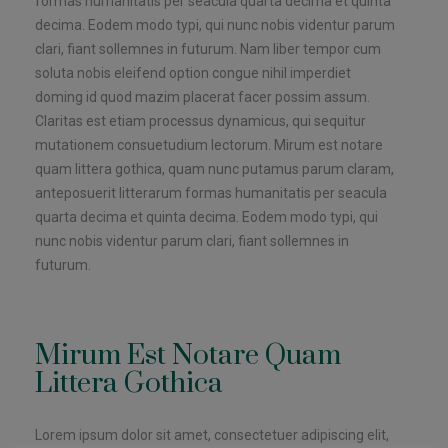
formas humanitatis per seacula quarta decima et quinta
decima. Eodem modo typi, qui nunc nobis videntur parum
clari, fiant sollemnes in futurum. Nam liber tempor cum
soluta nobis eleifend option congue nihil imperdiet
doming id quod mazim placerat facer possim assum.
Claritas est etiam processus dynamicus, qui sequitur
mutationem consuetudium lectorum. Mirum est notare
quam littera gothica, quam nunc putamus parum claram,
anteposuerit litterarum formas humanitatis per seacula
quarta decima et quinta decima. Eodem modo typi, qui
nunc nobis videntur parum clari, fiant sollemnes in
futurum.
Mirum Est Notare Quam
Littera Gothica
Lorem ipsum dolor sit amet, consectetuer adipiscing elit,