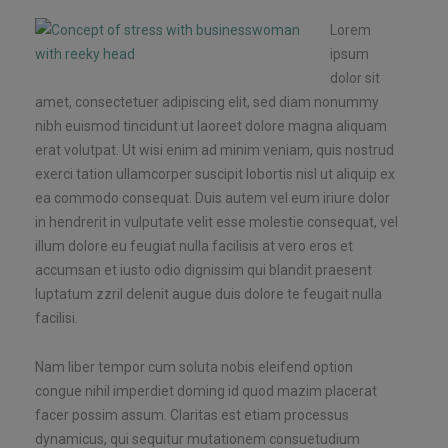
Lorem
ipsum
dolor sit
amet, consectetuer adipiscing elit, sed diam nonummy
nibh euismod tincidunt ut laoreet dolore magna aliquam
erat volutpat. Ut wisi enim ad minim veniam, quis nostrud
exerci tation ullamcorper suscipit lobortis nisl ut aliquip ex
ea commodo consequat. Duis autem vel eum iriure dolor
in hendrerit in vulputate velit esse molestie consequat, vel
illum dolore eu feugiat nulla facilisis at vero eros et
accumsan et iusto odio dignissim qui blandit praesent
luptatum zzril delenit augue duis dolore te feugait nulla
facilisi.
Nam liber tempor cum soluta nobis eleifend option
congue nihil imperdiet doming id quod mazim placerat
facer possim assum. Claritas est etiam processus
dynamicus, qui sequitur mutationem consuetudium