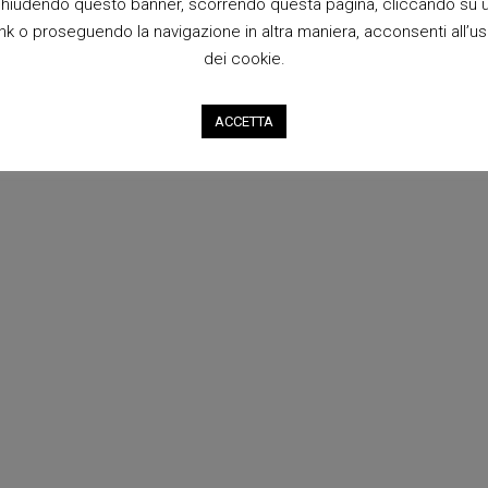
hiudendo questo banner, scorrendo questa pagina, cliccando su 
ink o proseguendo la navigazione in altra maniera, acconsenti all’u
dei cookie.
ACCETTA