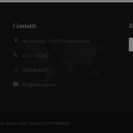
Contatti
R
via Cimabue, 1 30032 Fiesso d'Artico
041 51 60 461
329 688 4812
info@levorato.net
sso d’Artico (VE) - P.IVA/C.F. 01974650275