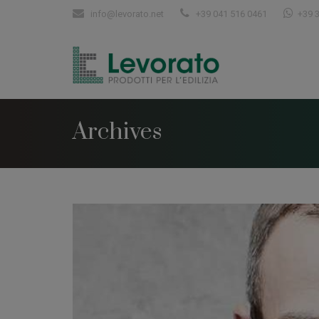
info@levorato.net
+39 041 516 0461
+39 
Archives