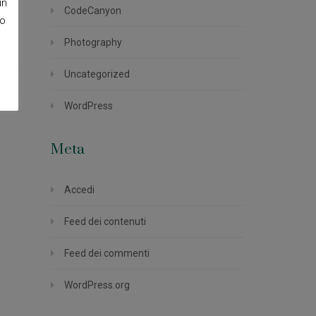
un
CodeCanyon
so
Photography
Uncategorized
WordPress
Meta
Accedi
Feed dei contenuti
Feed dei commenti
WordPress.org