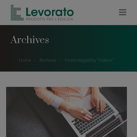
HOME
Archives
AZIENDA
IMPRESA
Home
Archives
Posts tagged by "Videos"
RIVENDITA
COLORIFICIO
PELLET E LEGNA
CONTATTI