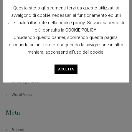
Febbraio 2015
Questo sito o gli strumenti terzi da questo utilizzati si
avvalgono di cookie necessari al funzionamento ed utili
Gennaio 2015
alle finalità illustrate nella cookie policy. Se vuoi saperne di
più, consulta la
COOKIE POLICY
.
Categorie
Chiudendo questo banner, scorrendo questa pagina,
cliccando su un link o proseguendo la navigazione in altra
maniera, acconsenti all’uso dei cookie.
CodeCanyon
Photography
ACCETTA
Uncategorized
WordPress
Meta
Accedi