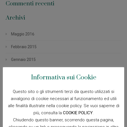
Commenti recenti
Archivi
Maggio 2016
Febbraio 2015
Gennaio 2015
Informativa sui Cookie
Categorie
Questo sito o gli strumenti terzi da questo utilizzati si
CodeCanyon
avvalgono di cookie necessari al funzionamento ed utili
alle finalità illustrate nella cookie policy. Se vuoi saperne di
Photography
più, consulta la
COOKIE POLICY
.
Uncategorized
Chiudendo questo banner, scorrendo questa pagina,
cliccando su un link o proseguendo la navigazione in altra