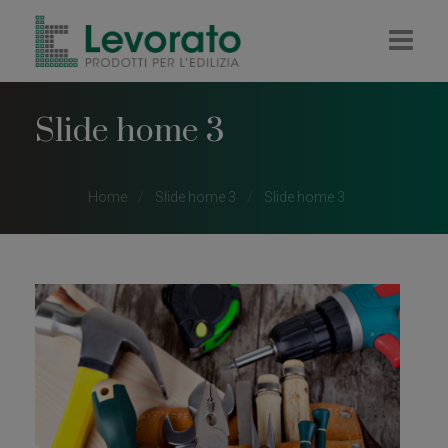
HOME
Slide home 3
AZIENDA
IMPRESA
Home
Slide home 3
Slide home 3
RIVENDITA
COLORIFICIO
PELLET E LEGNA
CONTATTI